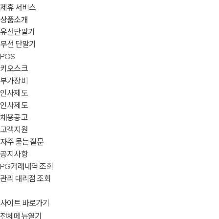
제휴 서비스
상품소개
유선단말기
무선 단말기
POS
키오스크
부가장비
인사제도
인사제도
채용공고
고객지원
자주 묻는 질문
공지사항
PG거래내역 조회
관리 대리점 조회
사이트 바로가기
전체메뉴열기