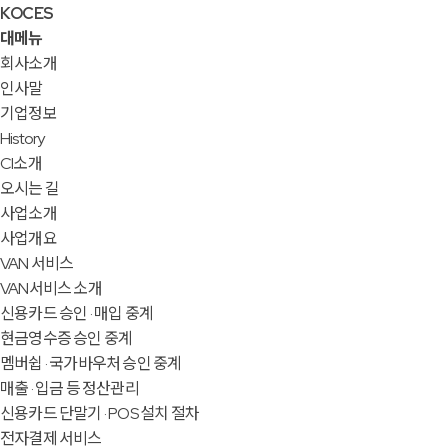
KOCES
대메뉴
회사소개
인사말
기업정보
History
CI소개
오시는 길
사업소개
사업개요
VAN 서비스
VAN서비스 소개
신용카드 승인 · 매입 중계
현금영수증 승인 중계
멤버쉽 · 국가바우처 승인 중계
매출 · 입금 등 정산관리
신용카드 단말기 · POS 설치 절차
전자결제 서비스