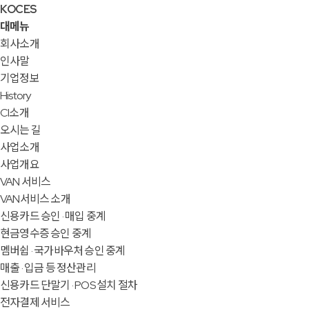
KOCES
대메뉴
회사소개
인사말
기업정보
History
CI소개
오시는 길
사업소개
사업개요
VAN 서비스
VAN서비스 소개
신용카드 승인 · 매입 중계
현금영수증 승인 중계
멤버쉽 · 국가바우처 승인 중계
매출 · 입금 등 정산관리
신용카드 단말기 · POS 설치 절차
전자결제 서비스