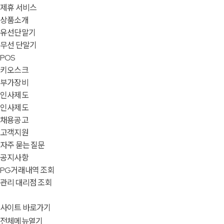
제휴 서비스
상품소개
유선단말기
무선 단말기
POS
키오스크
부가장비
인사제도
인사제도
채용공고
고객지원
자주 묻는 질문
공지사항
PG거래내역 조회
관리 대리점 조회
사이트 바로가기
전체메뉴열기