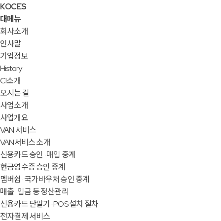
KOCES
대메뉴
회사소개
인사말
기업정보
History
CI소개
오시는 길
사업소개
사업개요
VAN 서비스
VAN서비스 소개
신용카드 승인 · 매입 중계
현금영수증 승인 중계
멤버쉽 · 국가바우처 승인 중계
매출 · 입금 등 정산관리
신용카드 단말기 · POS 설치 절차
전자결제 서비스