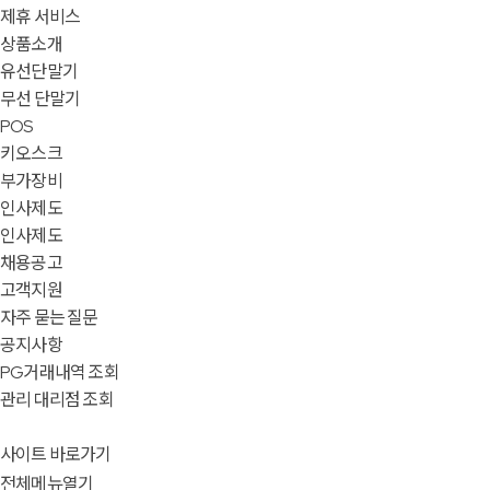
제휴 서비스
상품소개
유선단말기
무선 단말기
POS
키오스크
부가장비
인사제도
인사제도
채용공고
고객지원
자주 묻는 질문
공지사항
PG거래내역 조회
관리 대리점 조회
사이트 바로가기
전체메뉴열기