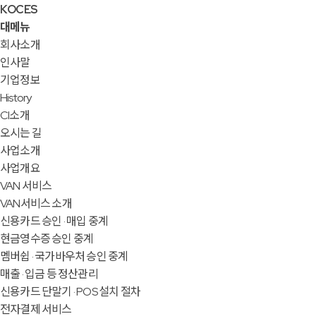
KOCES
대메뉴
회사소개
인사말
기업정보
History
CI소개
오시는 길
사업소개
사업개요
VAN 서비스
VAN서비스 소개
신용카드 승인 · 매입 중계
현금영수증 승인 중계
멤버쉽 · 국가바우처 승인 중계
매출 · 입금 등 정산관리
신용카드 단말기 · POS 설치 절차
전자결제 서비스