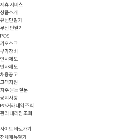
제휴 서비스
상품소개
유선단말기
무선 단말기
POS
키오스크
부가장비
인사제도
인사제도
채용공고
고객지원
자주 묻는 질문
공지사항
PG거래내역 조회
관리 대리점 조회
사이트 바로가기
전체메뉴열기