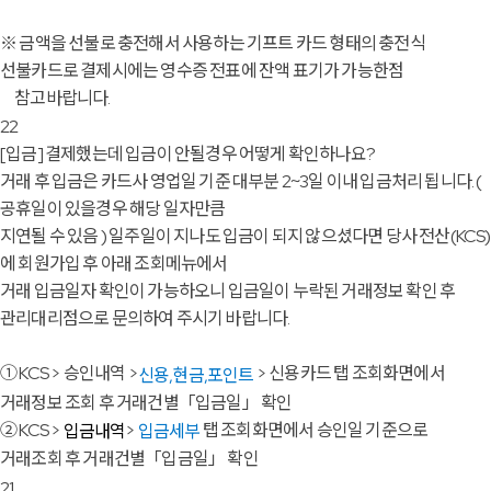
※ 금액을 선불로 충전해서 사용하는 기프트 카드 형태의 충전식
선불카드로 결제시에는 영수증 전표에 잔액 표기가 가능한점
참고바랍니다.
22
[입금]
결제했는데 입금이 안될경우 어떻게 확인하나요?
거래 후 입금은 카드사 영업일 기준 대부분 2~3일 이내 입금처리 됩니다. (
공휴일이 있을경우 해당 일자만큼
지연될 수 있음 ) 일주일이 지나도 입금이 되지 않으셨다면 당사 전산(KCS)
에 회원가입 후 아래 조회메뉴에서
거래 입금일자 확인이 가능하오니 입금일이 누락된 거래정보 확인 후
관리대리점으로 문의하여 주시기 바랍니다.
① KCS > 승인내역 >
> 신용카드 탭 조회화면에서
신용,현금,포인트
거래정보 조회 후 거래건별「입금일」 확인
② KCS >
>
탭 조회화면에서 승인일 기준으로
입금내역
입금세부
거래조회 후 거래건별「입금일」 확인
21