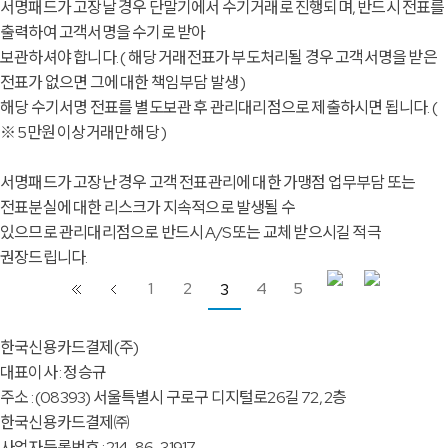
서명패드가 고장날 경우 단말기에서 수기거래로 진행되며, 반드시 전표를
출력하여 고객서명을 수기로 받아
보관하셔야 합니다. ( 해당 거래전표가 부도처리될 경우 고객서명을 받은
전표가 없으면 그에 대한 책임부담 발생 )
해당 수기서명 전표를 별도보관 후 관리대리점으로 제출하시면 됩니다. (
※ 5만원 이상거래만 해당 )
서명패드가 고장난 경우 고객 전표관리에 대한 가맹점 업무부담 또는
전표분실에 대한 리스크가 지속적으로 발생될 수
있으므로 관리대리점으로 반드시 A/S 또는 교체 받으시길 적극
권장드립니다.
1
2
4
5
3
한국신용카드결제(주)
대표이사 : 정승규
주소 : (08393) 서울특별시 구로구 디지털로26길 72, 2층
한국신용카드결제㈜
사업자등록번호 : 214-86-31917