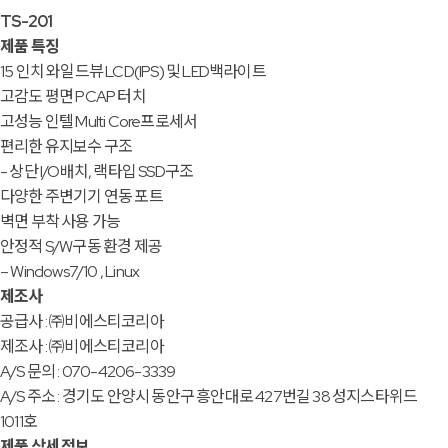
TS-201
제품 특징
15 인치 와일드뷰 LCD(IPS) 및 LED백라이트
고감도 평면 PCAP 터치
고성능 인텔 Multi Core프로세서
편리한 유지보수 구조
- 상단 I/O배치, 랙타입 SSD구조
다양한 주변기기 연동 포트
벽면 부착 사용 가능
안정적 S/W구동 환경 제공
– Windows7/10 , Linux
제조사
공급사 : ㈜비에스티코리아
제조사 : ㈜비에스티코리아
A/S 문의 : 070-4206-3339
A/S 주소 : 경기도 안양시 동안구 흥안대로 427번길 38 성지스타위드
1011호
제품 상세 정보