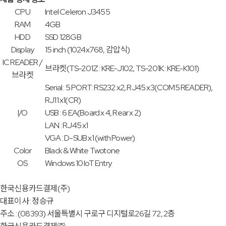
CPU
Intel Celeron J3455
RAM
4GB
HDD
SSD 128GB
Display
15 inch (1024x768, 감압식)
IC READER /
브라켓(TS-201Z : KRE-J102, TS-201K : KRE-K101)
브라켓
Serial : 5 PORT: RS232 x2, RJ45 x3(COM5 READER),
RJ11 x1(CR)
I/O
USB : 6 EA(Board x 4, Rear x 2)
LAN : RJ45 x1
VGA : D-SUB x1 (with Power)
Color
Black & White Twotone
OS
Windows 10 IoT Entry
한국신용카드결제(주)
대표이사 : 정승규
주소 : (08393) 서울특별시 구로구 디지털로26길 72, 2층