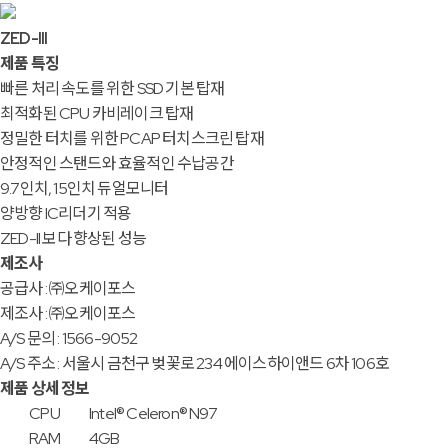
ZED-III
제품 특징
빠른 처리 속도를 위한 SSD 기본 탑재
최적화된 CPU 카비레이크 탑재
정밀한 터치를 위한 PCAP 터치스크린 탑재
안정적인 스탠드와 효율적인 수납공간
9.7인치, 15인치 듀얼모니터
양방향 IC리더기 적용
ZED-II 보다 향상된 성능
제조사
공급사 : ㈜오케이포스
제조사 : ㈜오케이포스
A/S 문의 : 1566-9052
A/S 주소 : 서울시 금천구 벚꽃로 234 에이스하이앤드 6차 106호
제품 상세 정보
CPU
Intel® Celeron® N97
RAM
4GB