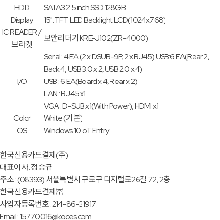
HDD
SATA3 2.5 inch SSD 128GB
Display
15": TFT LED Backlight LCD(1024x768)
IC READER /
보안리더기 KRE-J102(ZR-4000)
브라켓
Serial : 4 EA (2 x DSUB-9P, 2 x RJ45) USB:6 EA(Rear 2,
Back 4, USB 3.0 x 2, USB 2.0 x 4)
I/O
USB : 6 EA(Board x 4, Rear x 2)
LAN : RJ45 x1
VGA : D-SUB x1(With Power), HDMI x1
Color
White (기본)
OS
Windows 10 IoT Entry
한국신용카드결제(주)
대표이사 : 정승규
주소 : (08393) 서울특별시 구로구 디지털로26길 72, 2층
한국신용카드결제㈜
사업자등록번호 : 214-86-31917
Email : 15770016@koces.com