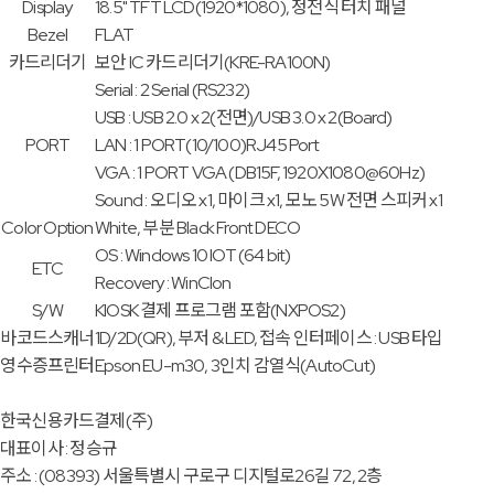
Display
18.5" TFT LCD(1920*1080), 정전식 터치 패널
Bezel
FLAT
카드리더기
보안 IC 카드리더기(KRE-RA100N)
Serial : 2 Serial (RS232)
USB : USB 2.0 x 2(전면)/USB 3.0 x 2(Board)
PORT
LAN : 1 PORT(10/100)RJ45 Port
VGA : 1 PORT VGA (DB15F, 1920X1080@60Hz)
Sound : 오디오 x1, 마이크 x1, 모노 5W 전면 스피커 x1
Color Option
White, 부분 Black Front DECO
OS : Windows 10 IOT (64 bit)
ETC
Recovery : WinClon
S/W
KIOSK 결제 프로그램 포함(NXPOS2)
바코드스캐너
1D/2D(QR), 부저 & LED, 접속 인터페이스 : USB 타입
영수증프린터
Epson EU-m30, 3인치 감열식(AutoCut)
한국신용카드결제(주)
대표이사 : 정승규
주소 : (08393) 서울특별시 구로구 디지털로26길 72, 2층