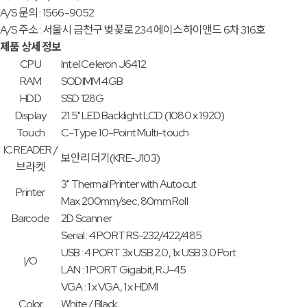
A/S 문의 : 1566-9052
A/S 주소 : 서울시 금천구 벚꽃로 234 에이스하이앤드 6차 316호
제품 상세 정보
CPU
Intel Celeron J6412
RAM
SODIMM 4GB
HDD
SSD 128G
Display
21.5" LED Backlight LCD (1080 x 1920)
Touch
C-Type 10-Point Multi-touch
IC READER /
보안리더기(KRE-J103)
브라켓
3" Thermal Printer with Autocut
Printer
Max 200mm/sec, 80mm Roll
Barcode
2D Scanner
Serial : 4 PORT RS-232/422/485
USB : 4 PORT 3x USB 2.0, 1x USB 3.0 Port
I/O
LAN : 1 PORT Gigabit, RJ-45
VGA : 1 x VGA, 1 x HDMI
Color
White / Black